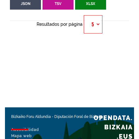
JSON
TSV
XLSX
Resultados por página
OPENDATA.
Bizkaiko Foru Aldundia
-
Diputación Foral de Bizkaia
BIZKAIA
Accesibilidad
.EUS
Mapa web