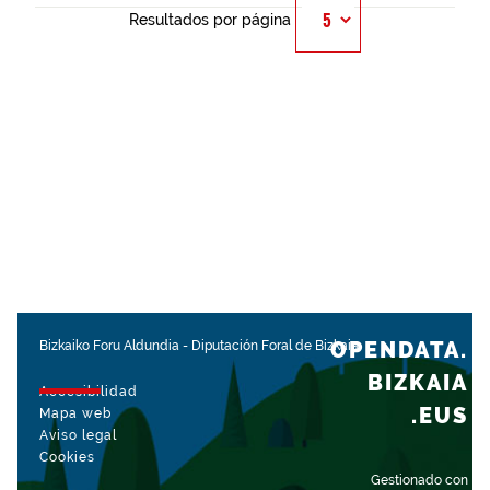
Resultados por página
OPENDATA.
Bizkaiko Foru Aldundia
-
Diputación Foral de Bizkaia
BIZKAIA
Accesibilidad
.EUS
Mapa web
Aviso legal
Cookies
Gestionado con