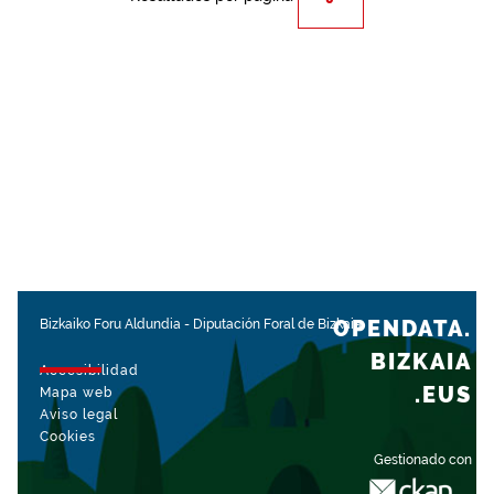
OPENDATA.
Bizkaiko Foru Aldundia
-
Diputación Foral de Bizkaia
BIZKAIA
Accesibilidad
.EUS
Mapa web
Aviso legal
Cookies
Gestionado con