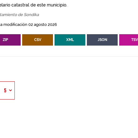
lario catastral de este municipio.
tamiento de Sondika
a modificación 02 agosto 2026
ZIP
CSV
XML
JSON
TS