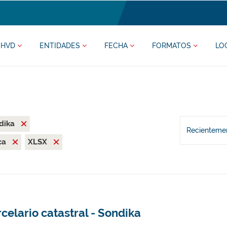
HVD
ENTIDADES
FECHA
FORMATOS
LO
dika
Recientemen
ca
XLSX
celario catastral - Sondika