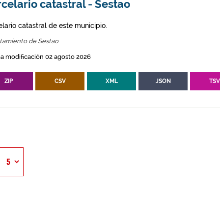
celario catastral - Sestao
lario catastral de este municipio.
tamiento de Sestao
a modificación 02 agosto 2026
ZIP
CSV
XML
JSON
TS