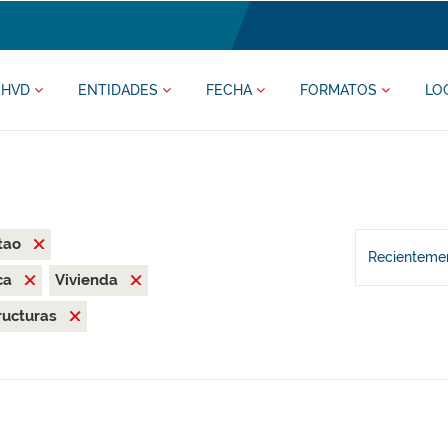
HVD
ENTIDADES
FECHA
FORMATOS
LO
tao
Recientemen
ca
Vivienda
ructuras