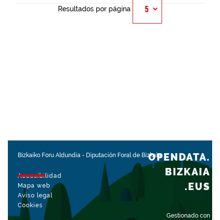
Resultados por página
OPENDATA.
Bizkaiko Foru Aldundia
-
Diputación Foral de Bizkaia
BIZKAIA
Accesibilidad
.EUS
Mapa web
Aviso legal
Cookies
Gestionado con