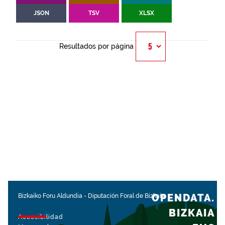
JSON
TSV
XLSX
Resultados por página
OPENDATA.
Bizkaiko Foru Aldundia
-
Diputación Foral de Bizkaia
BIZKAIA
Accesibilidad