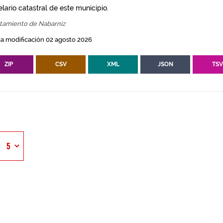
lario catastral de este municipio.
tamiento de Nabarniz
a modificación 02 agosto 2026
ZIP
CSV
XML
JSON
TS