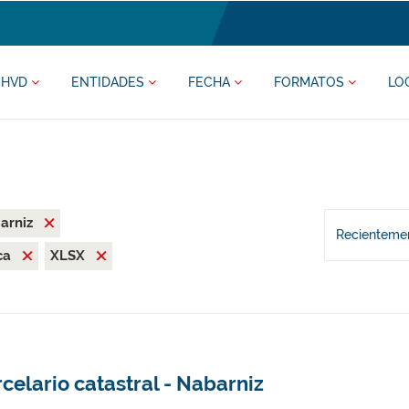
HVD
ENTIDADES
FECHA
FORMATOS
LO
arniz
Recientemen
ca
XLSX
celario catastral - Nabarniz