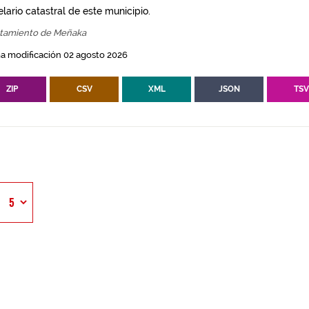
lario catastral de este municipio.
tamiento de Meñaka
a modificación 02 agosto 2026
ZIP
CSV
XML
JSON
TS