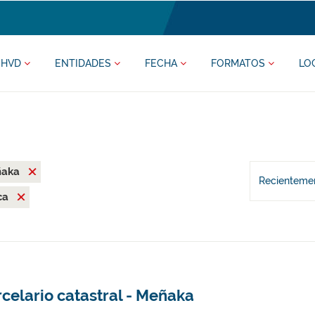
HVD
ENTIDADES
FECHA
FORMATOS
LO
ñaka
Recientemen
ca
celario catastral - Meñaka