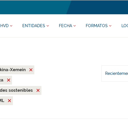
HVD
ENTIDADES
FECHA
FORMATOS
LO
rkina-Xemein
Recientemen
ca
des sostenibles
ML