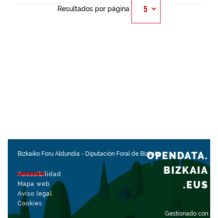
Resultados por página
OPENDATA.
Bizkaiko Foru Aldundia
-
Diputación Foral de Bizkaia
BIZKAIA
Accesibilidad
.EUS
Mapa web
Aviso legal
Cookies
Gestionado con