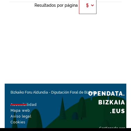
Resultados por página
OPENDATA.
Bizkaiko Foru Aldundia
-
Diputación Foral de Bizkaia
BIZKAIA
Accesibilidad
.EUS
Mapa web
Aviso legal
Cookies
Gestionado con