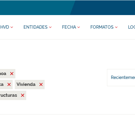
HVD
ENTIDADES
FECHA
FORMATOS
LO
moa
Recientemen
ca
Vivienda
ructuras