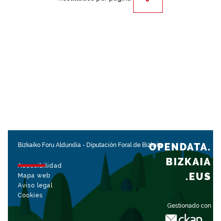
OPENDATA.
Bizkaiko Foru Aldundia
-
Diputación Foral de Bizkaia
BIZKAIA
Accesibilidad
.EUS
Mapa web
Aviso legal
Cookies
Gestionado con