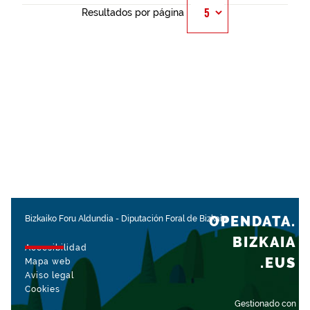
Resultados por página
OPENDATA.
Bizkaiko Foru Aldundia
-
Diputación Foral de Bizkaia
BIZKAIA
Accesibilidad
.EUS
Mapa web
Aviso legal
Cookies
Gestionado con