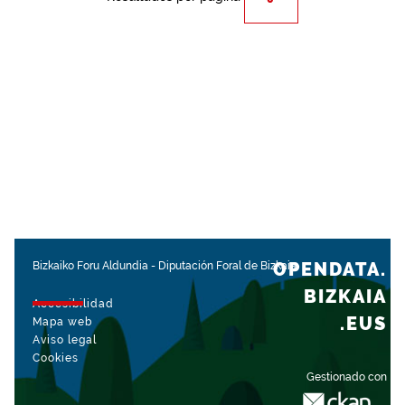
OPENDATA.
Bizkaiko Foru Aldundia
-
Diputación Foral de Bizkaia
BIZKAIA
Accesibilidad
.EUS
Mapa web
Aviso legal
Cookies
Gestionado con