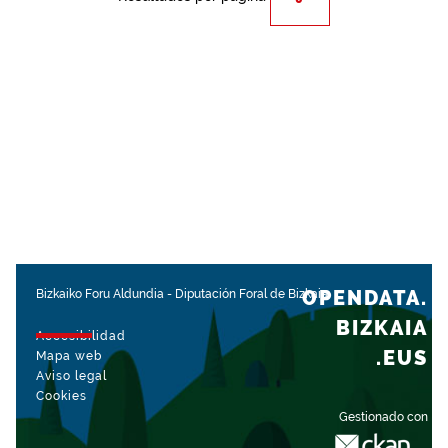
OPENDATA.
Bizkaiko Foru Aldundia
-
Diputación Foral de Bizkaia
BIZKAIA
Accesibilidad
.EUS
Mapa web
Aviso legal
Cookies
Gestionado con