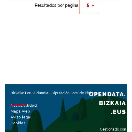
Resultados por página
OPENDATA.
Bizkaiko Foru Aldundia
-
Diputación Foral de Bizkaia
BIZKAIA
Accesibilidad
.EUS
Mapa web
Aviso legal
Cookies
Gestionado con