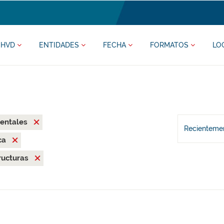
HVD
ENTIDADES
FECHA
FORMATOS
LO
zentales
Recientemen
ca
ructuras