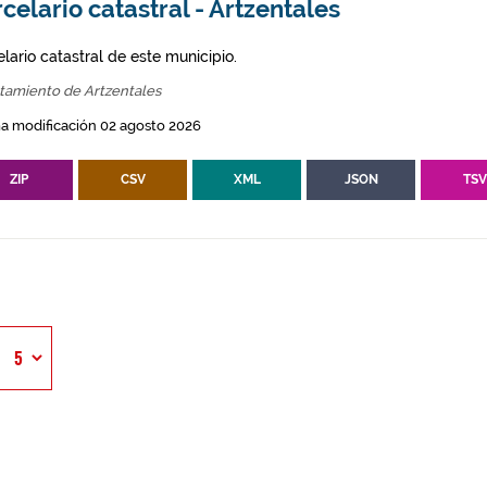
celario catastral - Artzentales
lario catastral de este municipio.
tamiento de Artzentales
a modificación 02 agosto 2026
ZIP
CSV
XML
JSON
TS