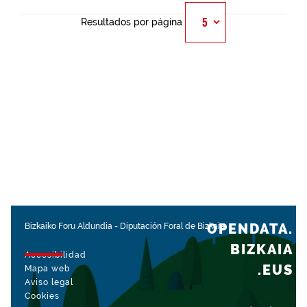
Resultados por página
OPENDATA.
Bizkaiko Foru Aldundia
-
Diputación Foral de Bizkaia
BIZKAIA
Accesibilidad
.EUS
Mapa web
Aviso legal
Cookies