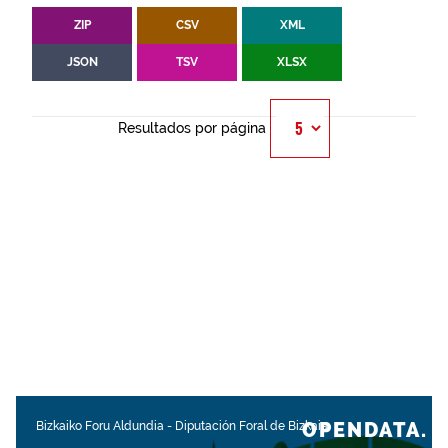
ZIP
CSV
XML
JSON
TSV
XLSX
Resultados por página
OPENDATA.
Bizkaiko Foru Aldundia
-
Diputación Foral de Bizkaia