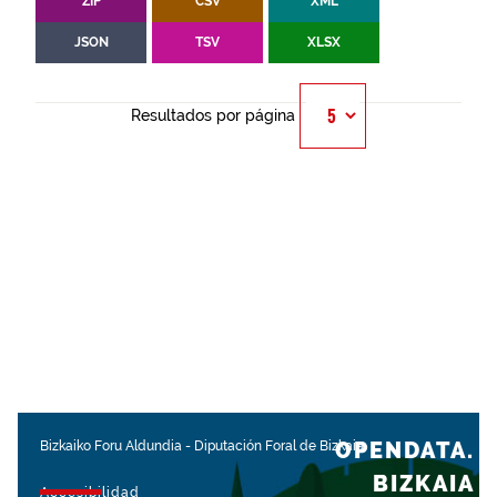
ZIP
CSV
XML
JSON
TSV
XLSX
Resultados por página
OPENDATA.
Bizkaiko Foru Aldundia
-
Diputación Foral de Bizkaia
BIZKAIA
Accesibilidad