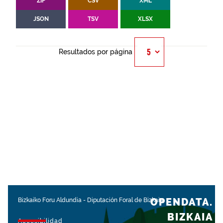
ZIP
CSV
XML
JSON
TSV
XLSX
Resultados por página
OPENDATA.
Bizkaiko Foru Aldundia
-
Diputación Foral de Bizkaia
BIZKAIA
Accesibilidad