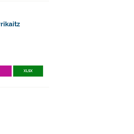
rikaitz
V
XLSX