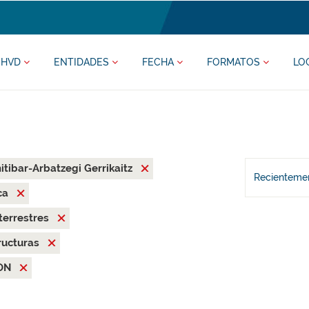
HVD
ENTIDADES
FECHA
FORMATOS
LO
tibar-Arbatzegi Gerrikaitz
Recientemen
ca
terrestres
ructuras
ON