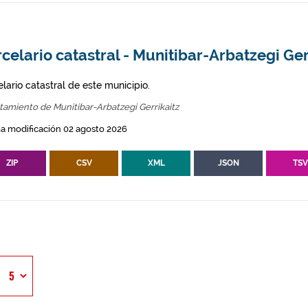
celario catastral - Munitibar-Arbatzegi Ger
lario catastral de este municipio.
amiento de Munitibar-Arbatzegi Gerrikaitz
a modificación 02 agosto 2026
ZIP
CSV
XML
JSON
TS