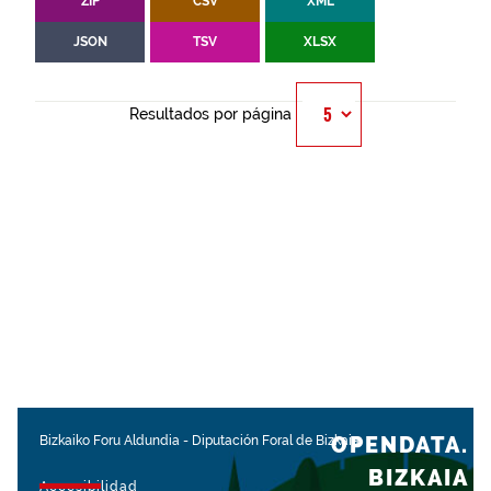
ZIP
CSV
XML
JSON
TSV
XLSX
Resultados por página
OPENDATA.
Bizkaiko Foru Aldundia
-
Diputación Foral de Bizkaia
BIZKAIA
Accesibilidad