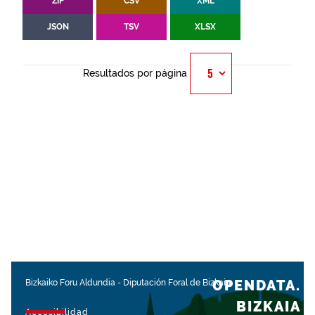
ZIP
CSV
XML
JSON
TSV
XLSX
Resultados por página
OPENDATA.
Bizkaiko Foru Aldundia
-
Diputación Foral de Bizkaia
BIZKAIA
Accesibilidad