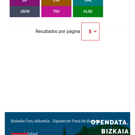
ZIP
CSV
XML
JSON
TSV
XLSX
Resultados por página
OPENDATA.
Bizkaiko Foru Aldundia
-
Diputación Foral de Bizkaia
BIZKAIA
Accesibilidad