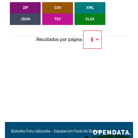
ZIP
CSV
XML
JSON
TSV
XLSX
Resultados por página
OPENDATA.
Bizkaiko Foru Aldundia
-
Diputación Foral de Bizkaia