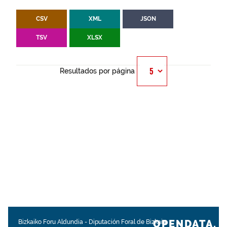
CSV
XML
JSON
TSV
XLSX
Resultados por página
OPENDATA.
Bizkaiko Foru Aldundia
-
Diputación Foral de Bizkaia