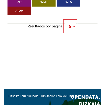
ZIP
WMS
WFS
ATOM
Resultados por página
OPENDATA.
Bizkaiko Foru Aldundia
-
Diputación Foral de Bizkaia
BIZKAIA