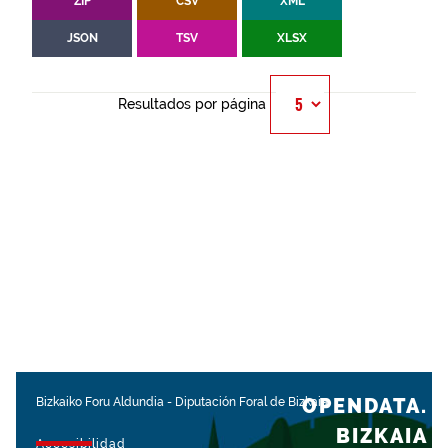
ZIP
CSV
XML
JSON
TSV
XLSX
Resultados por página
OPENDATA.
Bizkaiko Foru Aldundia
-
Diputación Foral de Bizkaia
BIZKAIA
Accesibilidad