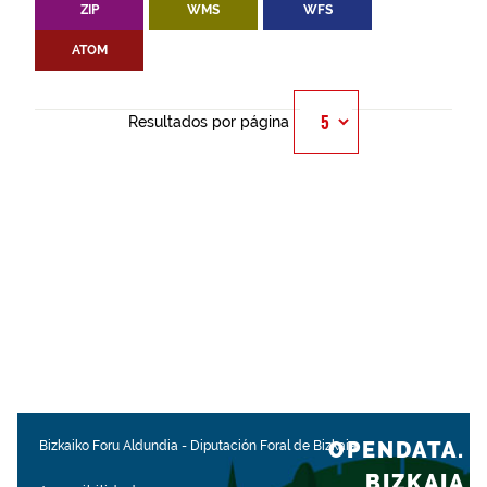
ZIP
WMS
WFS
ATOM
Resultados por página
OPENDATA.
Bizkaiko Foru Aldundia
-
Diputación Foral de Bizkaia
BIZKAIA