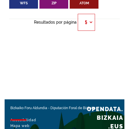
WFS
ZIP
ATOM
Resultados por página
OPENDATA.
Bizkaiko Foru Aldundia
-
Diputación Foral de Bizkaia
BIZKAIA
Accesibilidad
.EUS
Mapa web