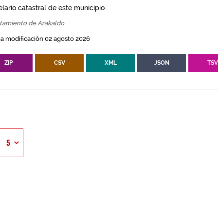
lario catastral de este municipio.
tamiento de Arakaldo
a modificación 02 agosto 2026
ZIP
CSV
XML
JSON
TS