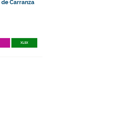
e de Carranza
V
XLSX