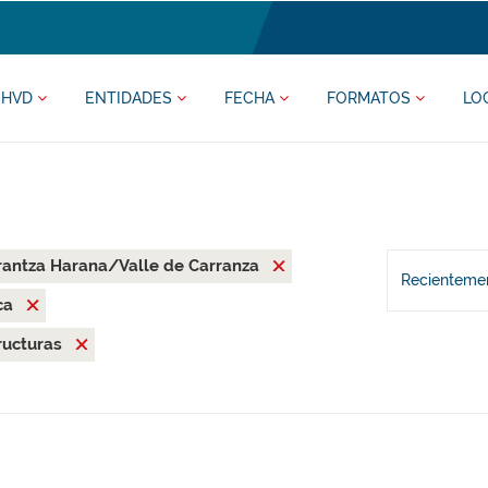
HVD
ENTIDADES
FECHA
FORMATOS
LO
rantza Harana/Valle de Carranza
Recientemen
ca
ructuras