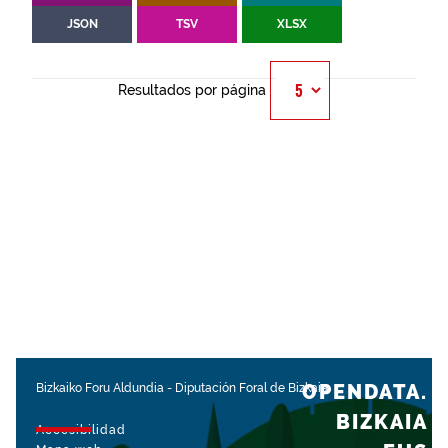
JSON
TSV
XLSX
Resultados por página
OPENDATA.
Bizkaiko Foru Aldundia
-
Diputación Foral de Bizkaia
BIZKAIA
Accesibilidad