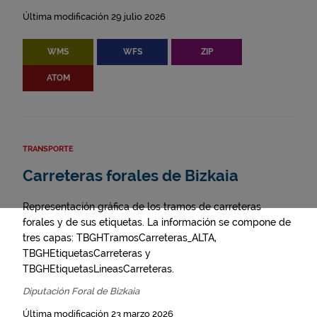
Última modificación 29 julio 2026
WMS
WFS
ZIP
ATOM
TRANSPORTE
Carreteras forales de Bizkaia
Representación gráfica de los tramos de carreteras
forales y de sus etiquetas. La información se compone de
tres capas: TBGHTramosCarreteras_ALTA,
TBGHEtiquetasCarreteras y
TBGHEtiquetasLineasCarreteras.
Diputación Foral de Bizkaia
Última modificación 23 marzo 2026