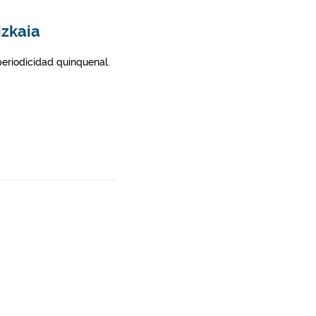
izkaia
 periodicidad quinquenal.