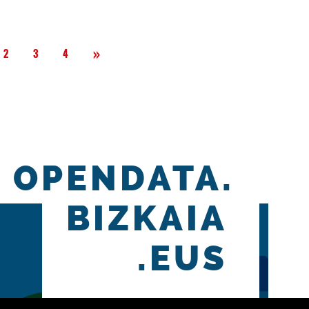
Siguiente
»
2
3
4
OPENDATA.
BIZKAIA
.EUS