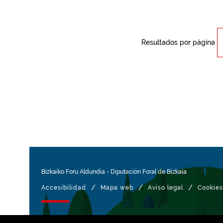
Resultados por página
Bizkaiko Foru Aldundia
-
Diputación Foral de Bizkaia
/
/
/
Accesibilidad
Mapa web
Aviso legal
Cookies
Gestionado con