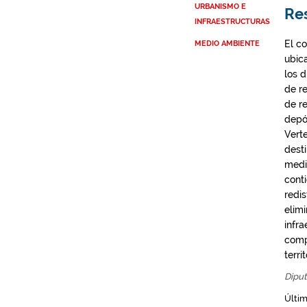
URBANISMO E
Res
INFRAESTRUCTURAS
El c
MEDIO AMBIENTE
ubic
los d
de r
de r
depó
Verte
dest
medi
cont
redis
elimi
infra
comp
territ
Diput
Últim