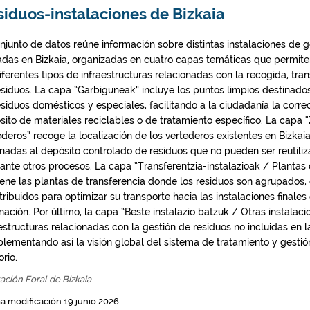
iduos-instalaciones de Bizkaia
onjunto de datos reúne información sobre distintas instalaciones de g
adas en Bizkaia, organizadas en cuatro capas temáticas que permiten i
iferentes tipos de infraestructuras relacionadas con la recogida, tra
esiduos. La capa “Garbiguneak” incluye los puntos limpios destinados
esiduos domésticos y especiales, facilitando a la ciudadanía la corre
sito de materiales reciclables o de tratamiento específico. La capa 
deros” recoge la localización de los vertederos existentes en Bizkaia
inadas al depósito controlado de residuos que no pueden ser reutiliz
ante otros procesos. La capa “Transferentzia-instalazioak / Plantas
iene las plantas de transferencia donde los residuos son agrupados
tribuidos para optimizar su transporte hacia las instalaciones finales
nación. Por último, la capa “Beste instalazio batzuk / Otras instalaci
estructuras relacionadas con la gestión de residuos no incluidas en l
lementando así la visión global del sistema de tratamiento y gestió
orio.
ación Foral de Bizkaia
a modificación 19 junio 2026