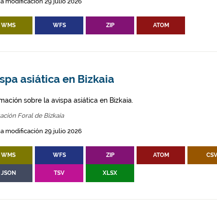
a modificación 29 julio 2026
WMS
WFS
ZIP
ATOM
spa asiática en Bizkaia
mación sobre la avispa asiática en Bizkaia.
ación Foral de Bizkaia
a modificación 29 julio 2026
WMS
WFS
ZIP
ATOM
CS
JSON
TSV
XLSX