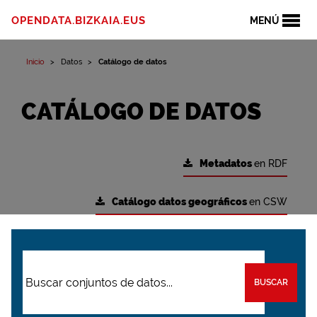
OPENDATA.BIZKAIA.EUS
MENÚ
Inicio
Datos
Catálogo de datos
CATÁLOGO DE DATOS
Metadatos
en RDF
Catálogo datos geográficos
en CSW
BUSCAR