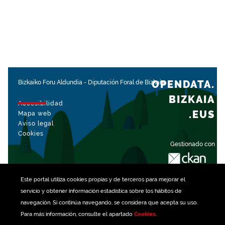
OPENDATA.
Bizkaiko Foru Aldundia
-
Diputación Foral de Bizkaia
BIZKAIA
Accesibilidad
.EUS
Mapa web
Aviso legal
Cookies
Gestionado con
Este portal utiliza
cookies
propias y de terceros para mejorar el
servicio y obtener información estadística sobre los hábitos de
navegación. Si continúa navegando, se considera que acepta su uso.
Para más información, consulte el apartado
Cookies
.