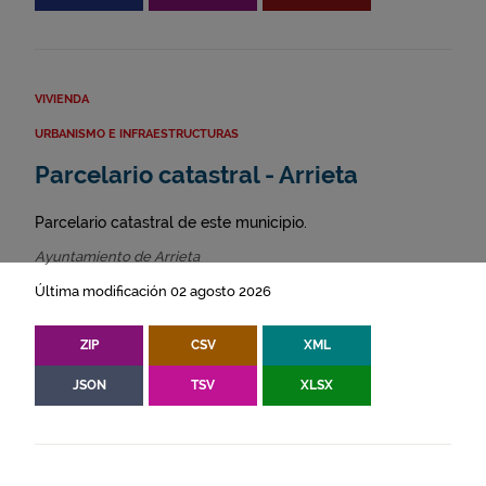
VIVIENDA
URBANISMO E INFRAESTRUCTURAS
Parcelario catastral - Arrieta
Parcelario catastral de este municipio.
Ayuntamiento de Arrieta
Última modificación 02 agosto 2026
ZIP
CSV
XML
JSON
TSV
XLSX