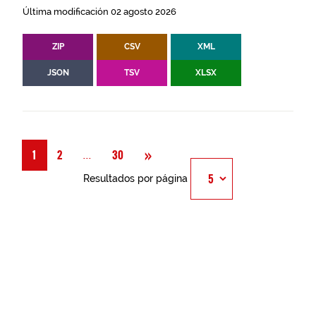
Última modificación 02 agosto 2026
ZIP
CSV
XML
JSON
TSV
XLSX
Siguiente
»
Página
...
1
2
30
Resultados por página