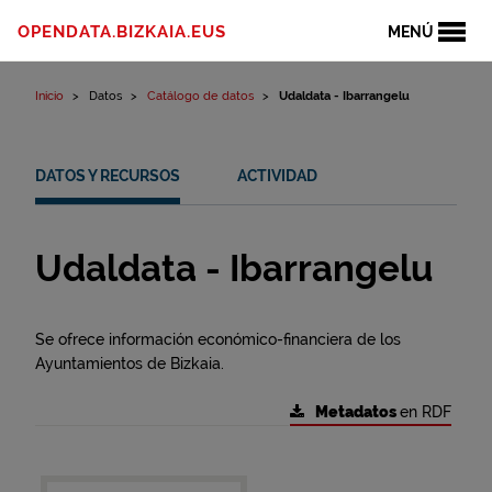
Ir al contenido
OPENDATA.BIZKAIA.EUS
MENÚ
Inicio
Datos
Catálogo de datos
Udaldata - Ibarrangelu
DATOS Y RECURSOS
ACTIVIDAD
Udaldata - Ibarrangelu
Se ofrece información económico-financiera de los
Ayuntamientos de Bizkaia.
Metadatos
en RDF