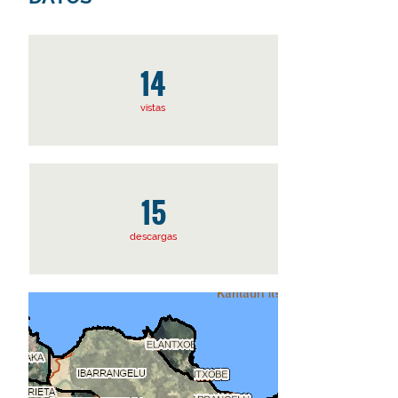
14
vistas
15
descargas