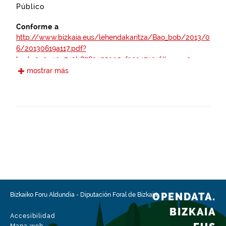
Público
Conforme a
http://www.bizkaia.eus/lehendakaritza/Bao_bob/2013/0
6/20130619a117.pdf?
hash=2a0e40c743b8783455305ef39947401f#page=3
mostrar más
https://www.boe.es/boe/dias/2012/04/30/pdfs/BOE-
A-2012-5730.pdf
https://www.boe.es/boe/dias/2012/10/05/pdfs/BOE-
A-2012-12423.pdf
https://www.boe.es/boe/dias/2007/11/03/pdfs/A4503
7-45048.pdf
http://www.bizkaia.eus/lehendakaritza/Bao_bob/2003/
OPENDATA.
Bizkaiko Foru Aldundia
-
Diputación Foral de Bizkaia
12/20031215a239.pdf?
hash=882642487900444f3ef088ec9002471c#page=3
BIZKAIA
Accesibilidad