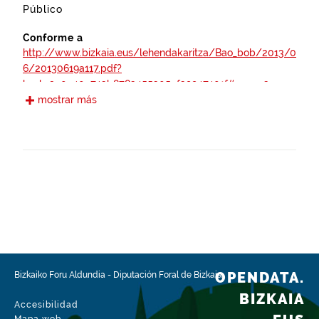
Público
Conforme a
http://www.bizkaia.eus/lehendakaritza/Bao_bob/2013/0
6/20130619a117.pdf?
hash=2a0e40c743b8783455305ef39947401f#page=3
mostrar más
https://www.boe.es/boe/dias/2012/04/30/pdfs/BOE-
A-2012-5730.pdf
https://www.boe.es/boe/dias/2012/10/05/pdfs/BOE-
A-2012-12423.pdf
https://www.boe.es/boe/dias/2007/11/03/pdfs/A4503
7-45048.pdf
http://www.bizkaia.eus/lehendakaritza/Bao_bob/2003/
OPENDATA.
Bizkaiko Foru Aldundia
-
Diputación Foral de Bizkaia
12/20031215a239.pdf?
hash=882642487900444f3ef088ec9002471c#page=3
BIZKAIA
Accesibilidad