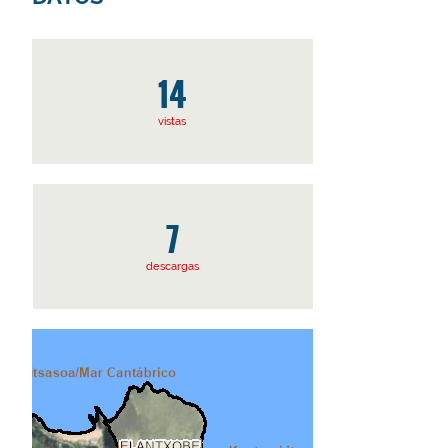
14
vistas
7
descargas