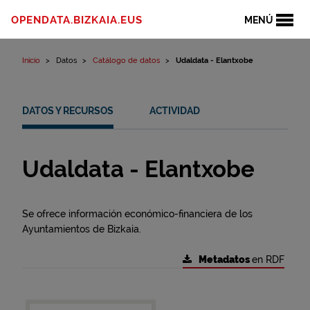
Ir al contenido
OPENDATA.BIZKAIA.EUS
MENÚ
Inicio
Datos
Catálogo de datos
Udaldata - Elantxobe
DATOS Y RECURSOS
ACTIVIDAD
Udaldata - Elantxobe
Se ofrece información económico-financiera de los
Ayuntamientos de Bizkaia.
Metadatos
en RDF