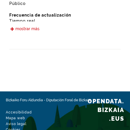
Público
Frecuencia de actualización
Tiempo real
mostrar más
Idiomas
Euskera
Castellano
Fecha de puesta a disposición
20-06-2023
Ámbito espacial
https://www.geonames.org/6362387/gorliz.html
Tipo
Medio natural
OPENDATA.
Bizkaiko Foru Aldundia
-
Diputación Foral de Bizkaia
BIZKAIA
Fecha de modificación del conjunto de datos
Accesibilidad
07-07-2026
.EUS
Mapa web
Aviso legal
Cookies