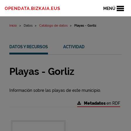
Ir al contenido
OPENDATA.BIZKAIA.EUS
MENÚ
Inicio
Datos
Catálogo de datos
Playas - Gorliz
DATOS Y RECURSOS
ACTIVIDAD
Playas - Gorliz
Información sobre las playas de este municipio.
Metadatos
en RDF