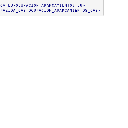
IOA_EU-OCUPACION_APARCAMIENTOS_EU
>
UPAZIOA_CAS-OCUPACION_APARCAMIENTOS_CAS
>
TE
>
O_POR_MEDUSAS_EU
>
VISO_POR_MEDUSAS_CAS
>