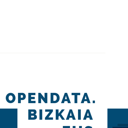
IOA_EU-OCUPACION_APARCAMIENTOS_EU
>
UPAZIOA_CAS-OCUPACION_APARCAMIENTOS_CAS
>
TE
>
O_POR_MEDUSAS_EU
>
VISO_POR_MEDUSAS_CAS
>
OPENDATA.
BIZKAIA