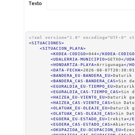
Texto
<?xml version="1.0" encoding="UTF-8" st
<
SITUACIONES
>
<
SITUACION_PLAYA
>
<
KODEA-CODIGO
>
044
</
KODEA-CODIGO
<
UDALERRIA-MUNICIPIO
>
GETXO
</
UDA
<
HONDARTZA-PLAYA
>
Arrigunaga
</
HO
<
DATA-FECHA
>
2026-08-07T20:30:01
<
BANDERA_EU-BANDERA_EU
>
Daturik 
<
BANDERA_CAS-BANDERA_CAS
>
Sin da
<
EGURALDIA_EU-TIEMPO_EU
>
Daturik
<
EGURALDIA_CAS-TIEMPO_CAS
>
Sin d
<
HAIZEA_EU-VIENTO_EU
>
Daturik ga
<
HAIZEA_CAS-VIENTO_CAS
>
Sin Dato
<
OLATUAK_EU-OLEAJE_EU
>
Daturik g
<
OLATUAK_CAS-OLEAJE_CAS
>
Sin Dat
<
EGOERA_EU-ESTADO_EU
>
Irekita
</
E
<
EGOERA_CAS-ESTADO_CAS
>
Abierto
<
<
OKUPAZIOA_EU-OCUPACION_EU
>
Ezez