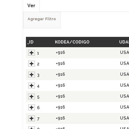
Ver
Agregar Filtro
_ID
KODEA/CODIGO
UDA
=916
US
1
=916
US
2
=916
US
3
=916
US
4
=916
US
5
=916
US
6
=916
US
7