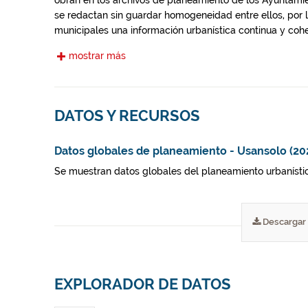
obran en los archivos de planeamiento de los Ayuntami
se redactan sin guardar homogeneidad entre ellos, por 
municipales una información urbanística continua y coher
interpretar los diferentes planeamientos con el fin de da
mostrar más
DATOS Y RECURSOS
Datos globales de planeamiento - Usansolo (20
Se muestran datos globales del planeamiento urbanísti
Descargar
EXPLORADOR DE DATOS