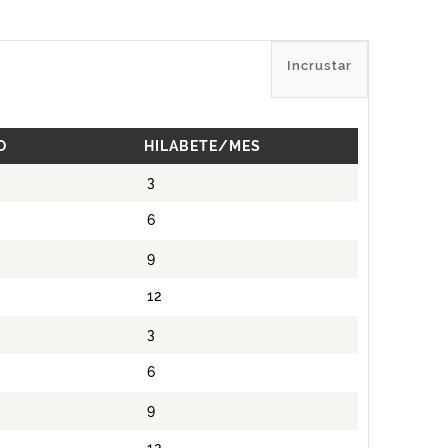
Incrustar
O
HILABETE/MES
3
6
9
12
3
6
9