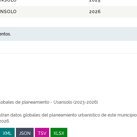
ANSOLO
2025
ANSOLO
2026
entos.
lobales de planeamiento - Usansolo (2023-2026)
tran datos globales del planeamiento urbanístico de este municipi
2026.
XML
JSON
TSV
XLSX