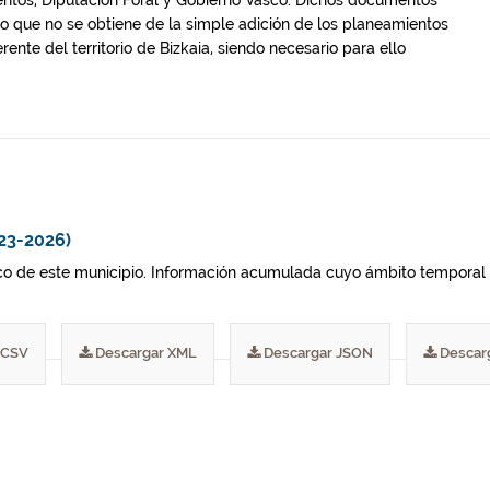
entos, Diputación Foral y Gobierno Vasco. Dichos documentos
lo que no se obtiene de la simple adición de los planeamientos
ente del territorio de Bizkaia, siendo necesario para ello
rles un tratamiento similar.
23-2026)
co de este municipio. Información acumulada cuyo ámbito temporal 
 CSV
Descargar XML
Descargar JSON
Descar