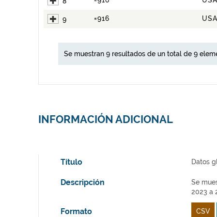
=916
US
8
=916
US
9
Se muestran 9 resultados de un total de 9 elem
INFORMACIÓN ADICIONAL
Título
Datos g
Descripción
Se mues
2023 a 
Formato
CSV