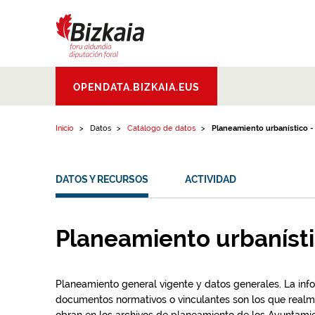
Ir al contenido
Bizkaiko Foru
OPENDATA.BIZKAIA.EUS
Aldundia
.
Diputacion
Foral de Bizkaia
Inicio
Datos
Catálogo de datos
Planeamiento urbanístico - .
DATOS Y RECURSOS
ACTIVIDAD
Planeamiento urbanísti
Planeamiento general vigente y datos generales. La info
documentos normativos o vinculantes son los que realm