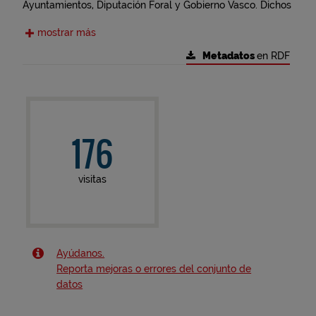
Ayuntamientos, Diputación Foral y Gobierno Vasco. Dichos
documentos se redactan sin guardar homogeneidad entre
mostrar más
ellos, por lo que no se obtiene de la simple adición de los
planeamientos municipales una información urbanística
Metadatos
en RDF
continua y coherente del territorio de Bizkaia, siendo
necesario para ello interpretar los diferentes
planeamientos con el fin de darles un tratamiento similar.
176
visitas
Ayúdanos.
Reporta mejoras o errores del conjunto de
datos