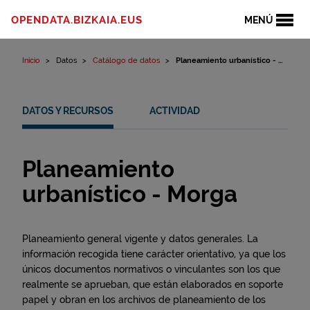
Ir al contenido
OPENDATA.BIZKAIA.EUS
MENÚ
Inicio
Datos
Catálogo de datos
Planeamiento urbanístico - ...
DATOS Y RECURSOS
ACTIVIDAD
Planeamiento
urbanístico - Morga
Planeamiento general vigente y datos generales. La
información recogida tiene carácter orientativo, ya que los
únicos documentos normativos o vinculantes son los que
realmente se aprueban, que están elaborados en soporte
papel y obran en los archivos de planeamiento de los