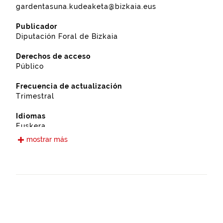
gardentasuna.kudeaketa@bizkaia.eus
Publicador
Diputación Foral de Bizkaia
Derechos de acceso
Público
Frecuencia de actualización
Trimestral
Idiomas
Euskera
Castellano
mostrar más
Fecha de puesta a disposición
12-09-2019
Ámbito espacial
https://www.geonames.org/6362409/morga.html
Tipo