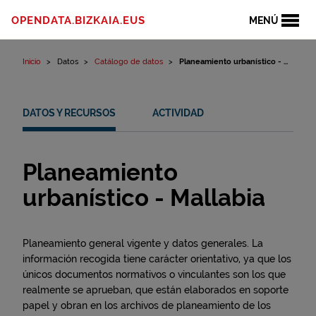
Ir al contenido
OPENDATA.BIZKAIA.EUS
MENÚ
Inicio
Datos
Catálogo de datos
Planeamiento urbanístico - ...
DATOS Y RECURSOS
ACTIVIDAD
Planeamiento
urbanístico - Mallabia
Planeamiento general vigente y datos generales. La
información recogida tiene carácter orientativo, ya que los
únicos documentos normativos o vinculantes son los que
realmente se aprueban, que están elaborados en soporte
papel y obran en los archivos de planeamiento de los