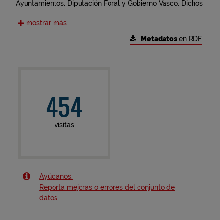
Ayuntamientos, Diputación Foral y Gobierno Vasco. Dichos
documentos se redactan sin guardar homogeneidad entre
mostrar más
ellos, por lo que no se obtiene de la simple adición de los
planeamientos municipales una información urbanística
Metadatos
en RDF
continua y coherente del territorio de Bizkaia, siendo
necesario para ello interpretar los diferentes
planeamientos con el fin de darles un tratamiento similar.
454
visitas
Ayúdanos.
Reporta mejoras o errores del conjunto de
datos