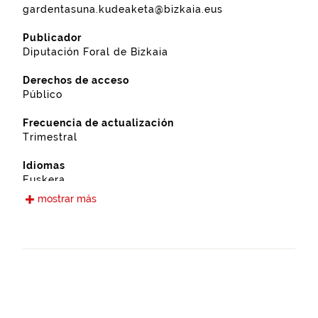
gardentasuna.kudeaketa@bizkaia.eus
Publicador
Diputación Foral de Bizkaia
Derechos de acceso
Público
Frecuencia de actualización
Trimestral
Idiomas
Euskera
Castellano
mostrar más
Fecha de puesta a disposición
12-09-2019
Ámbito espacial
https://www.geonames.org/6362401/mallabia.html
Tipo