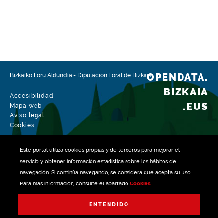
Ámbito espacial
https://www.geonames.org/6362356/arakaldo.html
Tipo
Urbanismo
Fecha de modificación del conjunto de datos
04-08-2026
OPENDATA.
Bizkaiko Foru Aldundia
-
Diputación Foral de Bizkaia
BIZKAIA
Accesibilidad
.EUS
Mapa web
Aviso legal
Cookies
Este portal utiliza
cookies
propias y de terceros para mejorar el
servicio y obtener información estadística sobre los hábitos de
navegación. Si continúa navegando, se considera que acepta su uso.
Para más información, consulte el apartado
Cookies
.
Gestionado con
ENTENDIDO