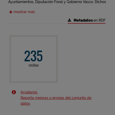
Ayuntamientos, Diputación Foral y Gobierno Vasco. Dichos
documentos se redactan sin guardar homogeneidad entre
mostrar más
ellos, por lo que no se obtiene de la simple adición de los
planeamientos municipales una información urbanística
Metadatos
en RDF
continua y coherente del territorio de Bizkaia, siendo
necesario para ello interpretar los diferentes
planeamientos con el fin de darles un tratamiento similar.
235
visitas
Ayúdanos.
Reporta mejoras o errores del conjunto de
datos