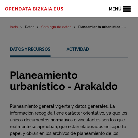
Ir al contenido
OPENDATA.BIZKAIA.EUS
MENÚ
Inicio
Datos
Catálogo de datos
Planeamiento urbanístico - ...
DATOS Y RECURSOS
ACTIVIDAD
Planeamiento
urbanístico - Arakaldo
Planeamiento general vigente y datos generales. La
información recogida tiene carácter orientativo, ya que los
únicos documentos normativos o vinculantes son los que
realmente se aprueban, que están elaborados en soporte
papel y obran en los archivos de planeamiento de los