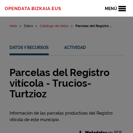
Ir al contenido
OPENDATA.BIZKAIA.EUS
MENÚ
Inicio
Datos
Catálogo de datos
Parcelas del Registro ...
DATOS Y RECURSOS
ACTIVIDAD
Parcelas del Registro
vitícola - Trucios-
Turtzioz
Información de las parcelas productivas del Registro
vitícola de este municipio.
Metadatos
en RDF